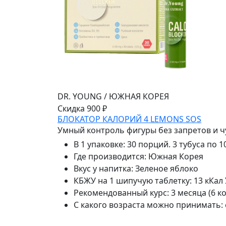
DR. YOUNG
/
ЮЖНАЯ КОРЕЯ
Скидка 900 ₽
БЛОКАТОР КАЛОРИЙ 4 LEMONS SOS
Умный контроль фигуры без запретов и чу
В 1 упаковке
:
30 порций. 3 тубуса по 
Где производится
:
Южная Корея
Вкус у напитка
:
Зеленое яблоко
КБЖУ на 1 шипучую таблетку
:
13 кКал У
Рекомендованный курс
:
3 месяца (6 к
С какого возраста можно принимать
: