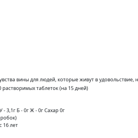
вства вины для людей, которые живут в удовольствие, 
10 растворимых таблеток (на 15 дней)
 - 3,1г Б - 0г Ж - 0г Сахар 0г
оробок)
с 16 лет