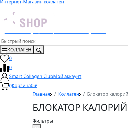
Интернет-Магазин коллаген
Эксклюзивный дистрибьютор 4 Lemons и Dr. Young в России
КОЛЛАГЕН
0
0
Smart Collagen Club
Мой аккаунт
0
Корзина
0
₽
Главная
Коллаген
Блокатор калори
БЛОКАТОР КАЛОРИЙ
Фильтры